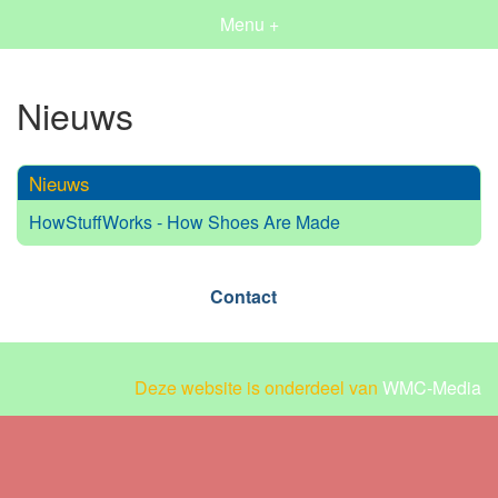
Menu +
Nieuws
Nieuws
HowStuffWorks - How Shoes Are Made
Contact
Deze website is onderdeel van
WMC-Media