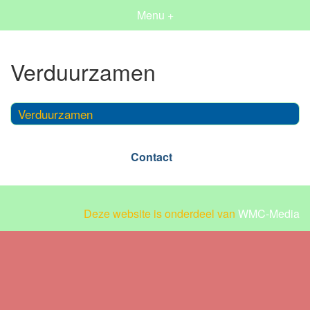
Menu +
Verduurzamen
Verduurzamen
Contact
Deze website is onderdeel van
WMC-Media